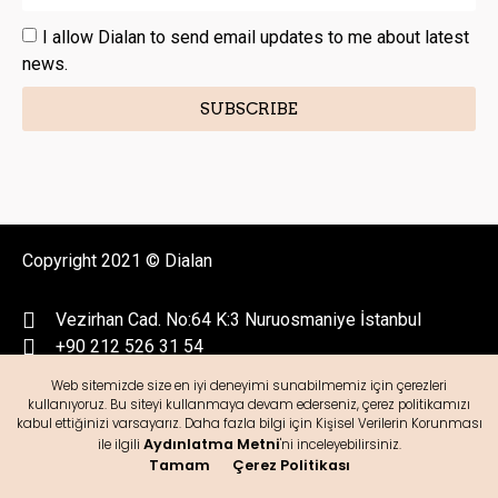
I allow Dialan to send email updates to me about latest
news.
SUBSCRIBE
Copyright 2021 © Dialan
Vezirhan Cad. No:64 K:3 Nuruosmaniye İstanbul
+90 212 526 31 54
Web sitemizde size en iyi deneyimi sunabilmemiz için çerezleri
dialanpirlanta
kullanıyoruz. Bu siteyi kullanmaya devam ederseniz, çerez politikamızı
kabul ettiğinizi varsayarız. Daha fazla bilgi için Kişisel Verilerin Korunması
Aydınlatma Metni
ile ilgili
'ni inceleyebilirsiniz.
Tamam
Çerez Politikası