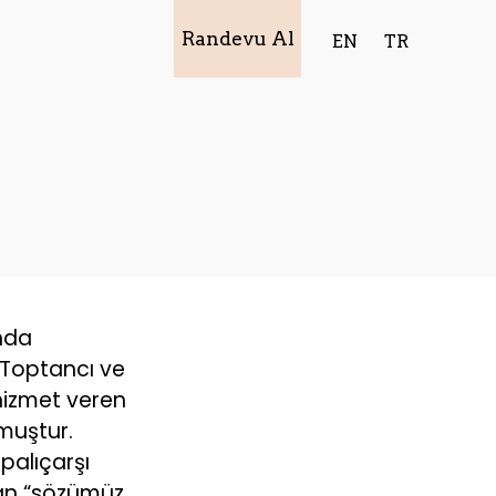
Randevu Al
EN
TR
ında
a Toptancı ve
hizmet veren
lmuştur.
apalıçarşı
yan “sözümüz