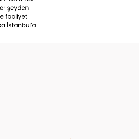
her şeyden
le faaliyet
sa İstanbul’a