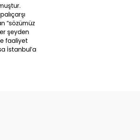
lmuştur.
apalıçarşı
yan “sözümüz
her şeyden
le faaliyet
sa İstanbul’a