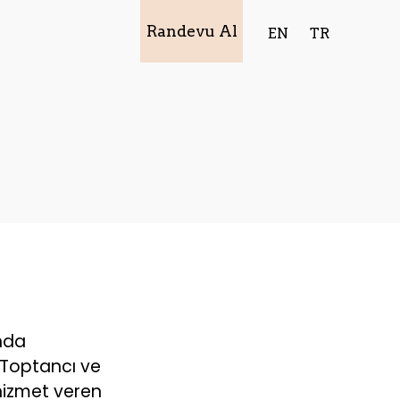
Randevu Al
EN
TR
ında
a Toptancı ve
hizmet veren